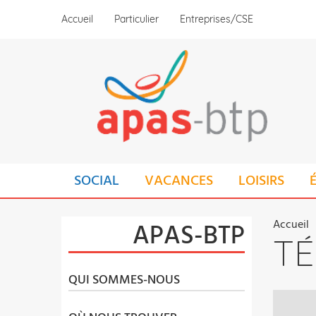
Aller
Accueil
Particulier
Entreprises/CSE
au
contenu
principal
MAIN
SOCIAL
VACANCES
LOISIRS
NAVIGATION
FIL
Accueil
APAS-BTP
T
D'A
QUI SOMMES-NOUS