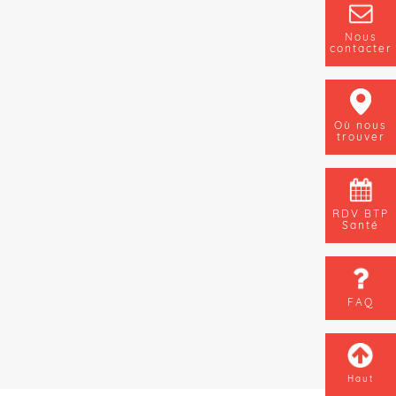
Nous
contacter
Où nous
trouver
RDV BTP
Santé
FAQ
Haut