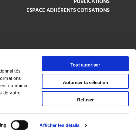
PUBLICATIONS
ESPACE ADHÉRENTS COTISATIONS
Tout autoriser
ionnalités
formations
Autoriser la sélection
uvent combiner
s de votre
Refuser
520 - APE : 6619B | Site réalisé par Brocelia
ing
Afficher les détails