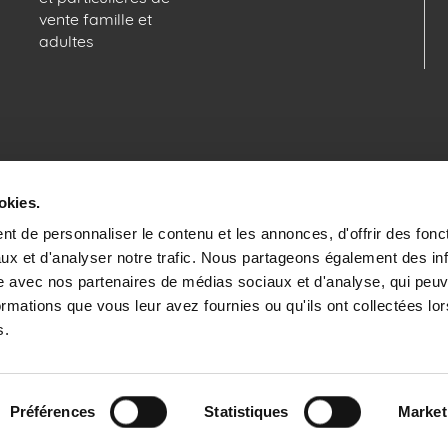
vente famille et
adultes
okies.
n
t de personnaliser le contenu et les annonces, d'offrir des fonct
ux et d'analyser notre trafic. Nous partageons également des in
 site avec nos partenaires de médias sociaux et d'analyse, qui pe
ormations que vous leur avez fournies ou qu'ils ont collectées lor
s.
iculation Tourisme Atout France IM075110023 | N° SIRET : 775 682 313 00
Préférences
Statistiques
Market