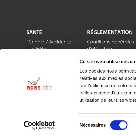
SANTÉ
RÉGLEMENTATION
Maladie / Accident /
Conditions générales
Invalidité
d'utilisation
Centres de santé
Mentions légales
Ce site web utilise des co
Handicap
Politique de protectio
Les cookies nous permetten
des données
RDV BTP Santé
relatives aux médias socia
Politique relative aux
sur l'utilisation de notre
cookies
celles-ci avec d'autres inf
utilisation de leurs service
Sélection
©APAS-BTP 2026 | Association loi 1901 Immatr
Nécessaires
du
consentement