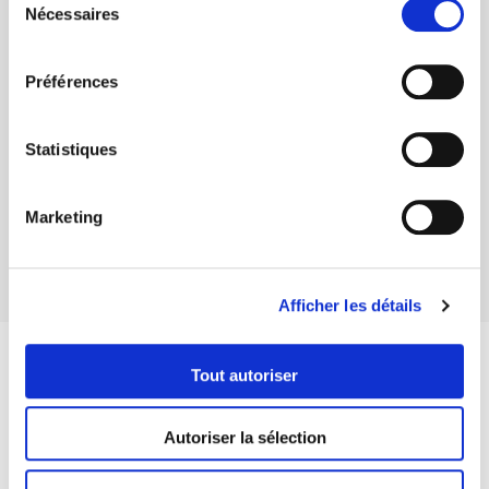
Nécessaires
du
Le concubinage
Les régimes
consentement
matrimoniaux
Préférences
28/05/2020
28/05/2020
Statistiques
Le divorce
La séparation des
Marketing
concubins
28/05/2020
28/05/2020
Afficher les détails
Restons connectés
Tout autoriser
Autoriser la sélection