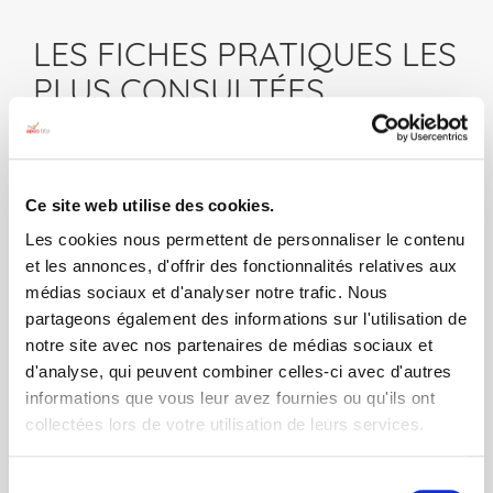
LES FICHES PRATIQUES LES
PLUS CONSULTÉES
Les événements
L'aide aux proches
Ce site web utilise des cookies.
familiaux
Les cookies nous permettent de personnaliser le contenu
et les annonces, d'offrir des fonctionnalités relatives aux
28/05/2020
28/05/2020
médias sociaux et d'analyser notre trafic. Nous
partageons également des informations sur l'utilisation de
notre site avec nos partenaires de médias sociaux et
Le PACS
Les vacances et le
d'analyse, qui peuvent combiner celles-ci avec d'autres
handicap
informations que vous leur avez fournies ou qu'ils ont
collectées lors de votre utilisation de leurs services.
28/05/2020
28/05/2020
Sélection