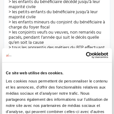
> les enfants du bénéficiaire décédé jusqu’à leur
majorité civile
> les petits-enfants du bénéficiaire jusqu’à leur
majorité civile
> les enfants mineurs du conjoint du bénéficiaire à
charge du foyer fiscal
> les conjoints veufs ou veuves, non remariés ou
pacsés, pendant l’année qui suit le décès quelle
qu’en soit la cause
> tous les apprentis des métiers du BTP effectuant
leur formation dans un CFA ou une école
adhérente à l’APAS-BTP dans des conditions
spécifiques liées à l’âge de l’apprenti bénéficiaire
et limitées à la durée du cursus de formation au
métier du BTP
Ce site web utilise des cookies.
> Les retraités du BTP titulaires de la « Cartapas
Les cookies nous permettent de personnaliser le contenu
retraités » en cours de validité (cotisation de
24,50 €/an) accès aux tarifs suivants :
et les annonces, d'offrir des fonctionnalités relatives aux
- Villages-Vacances APAS-BTP de Camaret-sur-
médias sociaux et d'analyser notre trafic. Nous
Mer (29) et Col de Voza (74) : tarif « Cartapas
partageons également des informations sur l'utilisation de
retraités »
notre site avec nos partenaires de médias sociaux et
- Autres séjours et voyages : prix catalogue sans
d'analyse, qui peuvent combiner celles-ci avec d'autres
subvention APAS-BTP.