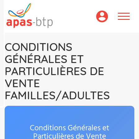
Aller
au
contenu
principal
CONDITIONS
GÉNÉRALES ET
PARTICULIÈRES DE
VENTE
FAMILLES/ADULTES
Conditions Générales et
Particulières de Vente