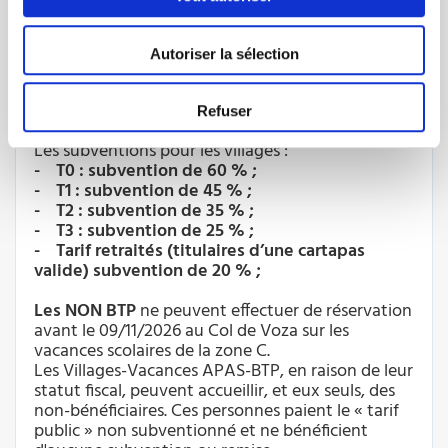
Concernant les Villages-Vacances APAS-BTP de
Camaret- sur-Mer (Finistère) et du Col de Voza
(Haute-Savoie) :
Autoriser la sélection
les tarifs T0, T1, T2 et T3, réservés aux bénéficiaires,
sont des tarifs nets incluant la subvention APAS-
BTP.
Refuser
Les subventions pour les villages :
- T0 : subvention de 60 % ;
- T1 : subvention de 45 % ;
- T2 : subvention de 35 % ;
- T3 : subvention de 25 % ;
- Tarif retraités (titulaires d’une cartapas
valide) subvention de 20 % ;
Les NON BTP
ne peuvent effectuer de réservation
avant le 09/11/2026 au Col de Voza sur les
vacances scolaires de la zone C.
Les Villages-Vacances APAS-BTP, en raison de leur
statut fiscal, peuvent accueillir, et eux seuls, des
non-bénéficiaires. Ces personnes paient le « tarif
public » non subventionné et ne bénéficient