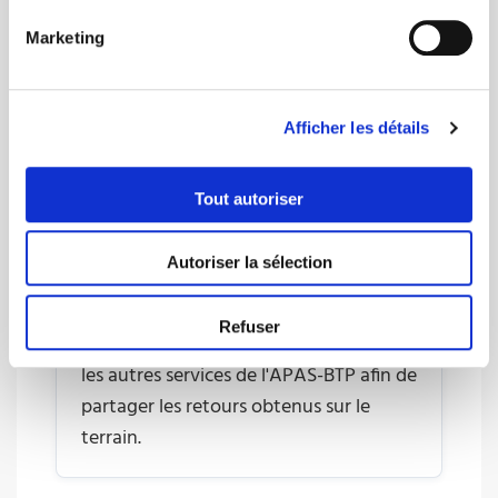
nos partenaires afin de promouvoir les
Marketing
prestations de l'APAS-BTP :
Evènements sportifs, journées portes
ouvertes au sein des CFA ou encore
Afficher les détails
salon de la profession…
Tout autoriser
Rester à votre écoute
Dans un objectif d'améliorer la qualité
Autoriser la sélection
des prestations fournies par notre
association, les chargés de relations
Refuser
entreprises sont également en lien avec
les autres services de l'APAS-BTP afin de
partager les retours obtenus sur le
terrain.