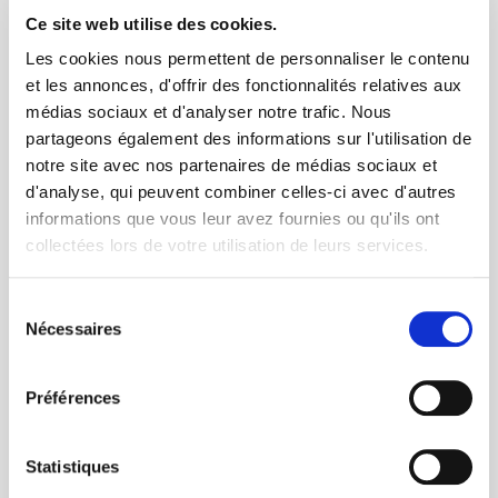
deviendront ainsi autonomes dans
Ce site web utilise des cookies.
l'utilisation et la réservation de nos
Les cookies nous permettent de personnaliser le contenu
offres.
et les annonces, d'offrir des fonctionnalités relatives aux
médias sociaux et d'analyser notre trafic. Nous
partageons également des informations sur l'utilisation de
Interventions en CSE ou DUP
Nos équipes peuvent intervenir
notre site avec nos partenaires de médias sociaux et
d'analyse, qui peuvent combiner celles-ci avec d'autres
directement dans vos réunions pour
informations que vous leur avez fournies ou qu'ils ont
présenter les services et proposer
collectées lors de votre utilisation de leurs services.
d'éventuelles actions à mettre en place
pour informer les collaborateurs.
Sélection
Nécessaires
du
consentement
Représentation de l'APAS-BTP sur les évènements organisés par
Préférences
nos partenaires
Tout au long de l'année, notre équipe
de chargés relation est présente aux
Statistiques
différents évènements organisés par