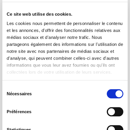
CES PAGES POURRAIENT
Ce site web utilise des cookies.
VOUS INTÉRESSER
Les cookies nous permettent de personnaliser le contenu
et les annonces, d'offrir des fonctionnalités relatives aux
médias sociaux et d'analyser notre trafic. Nous
partageons également des informations sur l'utilisation de
notre site avec nos partenaires de médias sociaux et
Maintien en emploi -
Santé au travail
d'analyse, qui peuvent combiner celles-ci avec d'autres
Reclassement
informations que vous leur avez fournies ou qu'ils ont
collectées lors de votre utilisation de leurs services.
Vie professionnelle
Retraite
Sélection
Nécessaires
du
consentement
Préférences
Apprentissage et
Orientation
alternance
professionnelle
Statistiques