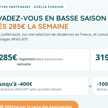
FFRE PARTENAIRE · GOÉLIA ÉVASION
VADEZ-VOUS EN BASSE SAISON 
ÈS 285€ LA SEMAINE
 juillet/août, sur une sélection de résidences en France, et cumu
ntages APAS-BTP.
285€
31
/ logement
(Base 4 personnes)
semaine
Jusqu'à -400€
-10
+
ubvention APAS-BTP selon quotient familial
Remise 
📥 Télécharger la carte des destinations