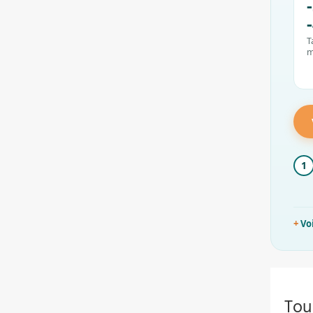
T
m
1
Vo
Tou