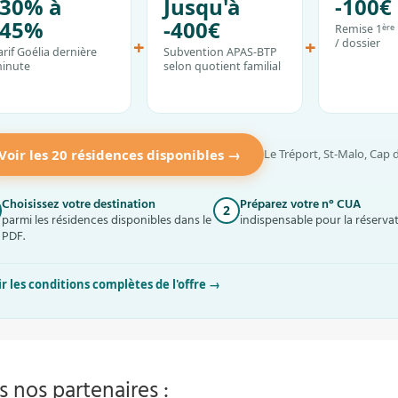
-30% à
Jusqu'à
-100€
-45%
-400€
Remise 1
ère
+
+
/ dossier
arif Goélia dernière
Subvention APAS-BTP
inute
selon quotient familial
Voir les 20 résidences disponibles →
Le Tréport, St-Malo, Cap
Choisissez votre destination
Préparez votre n° CUA
2
parmi les résidences disponibles dans le
indispensable pour la réservat
PDF.
ir les conditions complètes de l'offre →
s nos partenaires :