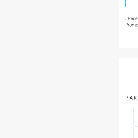
› Rése
Promo
PAR