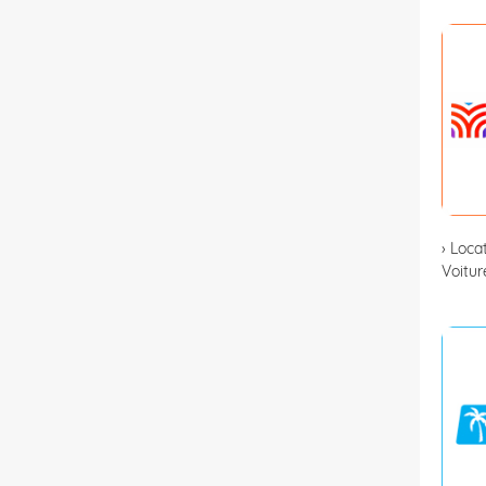
› Loca
Voitu