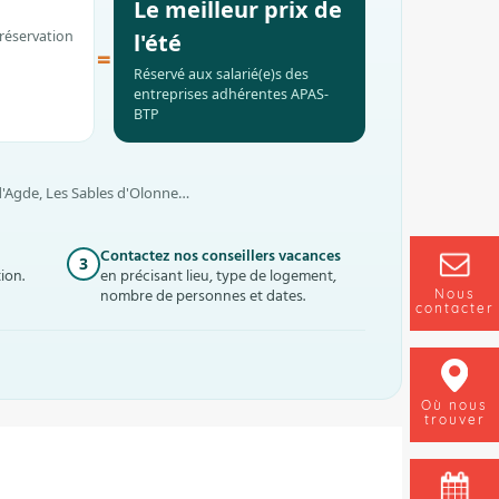
Le meilleur prix de
réservation
l'été
=
Réservé aux salarié(e)s des
entreprises adhérentes APAS-
BTP
 d'Agde, Les Sables d'Olonne…
Contactez nos conseillers vacances
3
ion.
en précisant lieu, type de logement,
Nous
nombre de personnes et dates.
contacter
Où nous
trouver