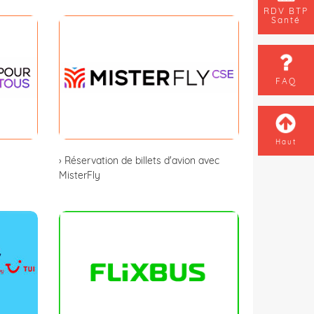
RDV BTP
Santé
FAQ
Haut
› Réservation de billets d'avion avec
MisterFly