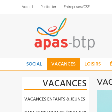
Aller
Accueil
Particulier
Entreprises/CSE
au
contenu
principal
MAIN
SOCIAL
VACANCES
LOISIRS
NAVIGATION
VA
VACANCES
VACANCES ENFANTS & JEUNES