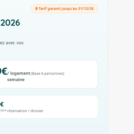
🔒 Tarif garanti jusqu'au 31/12/26
2026
lez avec vos
9€
/ logement
(Base 6 personnes)
semaine
0€
1
réservation / dossier
ère