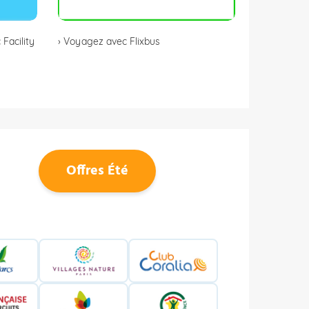
Facility
› Voyagez avec Flixbus
Offres Été