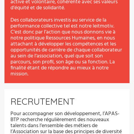
active et volontaire, cohérente avec ses valeurs
d’équité et de solidarité.
Des collaborateurs investis au service de la
performance collective tel est notre leitmotiv.
C’est donc par l’action que nous donnons vie à
notre politique Ressources Humaines, en nous
attachant à développer les compétences et les
opportunités de carrière de chaque collaborateur
au sein de l’association, quel que soit son
parcours, son profil, son âge ou sa fonction. La
finalité étant de répondre au mieux à notre
mission.
RECRUTEMENT
Pour accompagner son développement, l’APAS-
BTP recherche régulièrement des nouveaux
talents dans l’ensemble des métiers de
l’Association sur la base des principes de diversité