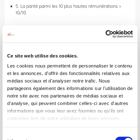
5. La parité parmi les 10 plus hautes rémunérations =
10/10
Concernant les mesures de
progression, voici les pistes de
réflexion envisagées :
Ce site web utilise des cookies.
1. Estimer le coût du rattrapage salarial pour les
Les cookies nous permettent de personnaliser le contenu
retours de congé maternité 2021
et les annonces, d'offrir des fonctionnalités relatives aux
médias sociaux et d'analyser notre trafic. Nous
2. Proposer un accord ou un plan d’actions relatifs
partageons également des informations sur l'utilisation de
à l’égalité professionnelle, par exemple :
notre site avec nos partenaires de médias sociaux et
- Identifier les écarts en constituant des groupes
d'analyse, qui peuvent combiner celles-ci avec d'autres
de salariés en croisant la catégorie
informations que vous leur avez fournies ou qu'ils ont
professionnelle, l’âge moyen et l’ancienneté
collectées lors de votre utilisation de leurs services.
moyenne, et en comparant leur rémunération
moyenne
Sélection