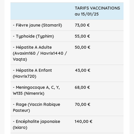
TARIFS VACCINATIONS
au 15/01/25
- Fièvre jaune (Stamaril)
73,00 €
- Typhoide (Typhim)
55,00 €
- Hépatite A Adulte
50,00 €
(Avaxim160 / Havrix1440 /
Vaqta)
- Hépatite A Enfant
43,00 €
(Havrix720)
- Meningocoque A, C, Y,
68,00 €
W135 (Nimenrix)
- Rage (Vaccin Rabique
70,00 €
Pasteur)
- Encéphalite japonaise
140,00 €
(Ixiaro)