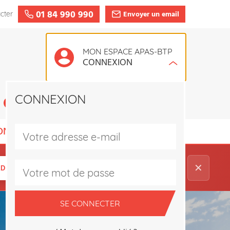
01 84 990 990
Envoyer un email
cter
MON ESPACE APAS-BTP
CONNEXION
CONNEXION
CRÉER UN COMPTE
ONS ADHÉRENT
✕
DER À L'ESPACE ADHÉRENT
→
SE CONNECTER