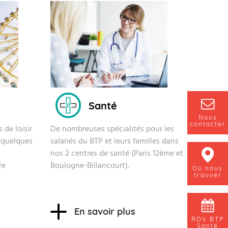
Santé
Nous
contacter
 de loisir
De nombreuses spécialités pour les
n quelques
salariés du BTP et leurs familles dans
nos 2 centres de santé (Paris 12ème et
re
Boulogne-Billancourt).
Où nous
trouver
En savoir plus
RDV BTP
Santé