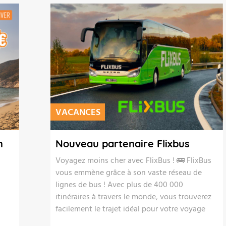
VACANCES
n
Nouveau partenaire Flixbus
Voyagez moins cher avec FlixBus ! 🚌 FlixBus
vous emmène grâce à son vaste réseau de
lignes de bus ! Avec plus de 400 000
itinéraires à travers le monde, vous trouverez
facilement le trajet idéal pour votre voyage