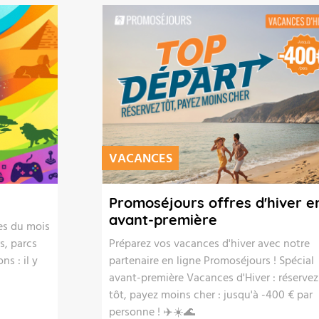
VACANCES
Promoséjours offres d'hiver e
avant-première
ies du mois
s, parcs
Préparez vos vacances d'hiver avec notre
ns : il y
partenaire en ligne Promoséjours ! Spécial
avant-première Vacances d'Hiver : réservez
tôt, payez moins cher : jusqu'à -400 € par
personne ! ✈️☀️🌊