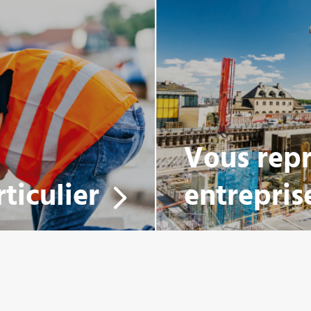
Vous rep
ticulier
entrepris