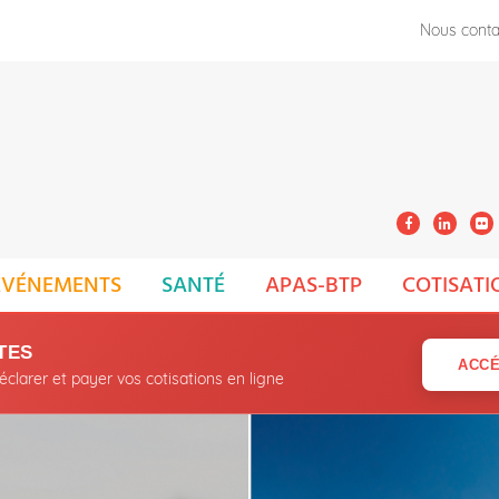
Nous conta
ÉVÉNEMENTS
SANTÉ
APAS-BTP
COTISATI
TES
ACCÉ
larer et payer vos cotisations en ligne