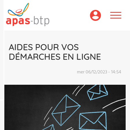
Aller
au
contenu
principal
AIDES POUR VOS
DÉMARCHES EN LIGNE
mer 06/12/2023 - 14:54