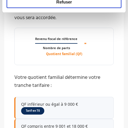
familial. Reportez-vous ensuite au barème
Refuser
APAS-BTP afin de connaître la remise qui
vous sera accordée.
Revenu fiscal de référence
=
Nombre de parts
Quotient familial (QF)
Votre quotient familial détermine votre
tranche tarifaire :
QF inférieur ou égal à 9 000 €
Tarif en T0
QF compris entre 9 001 et 18 000 €