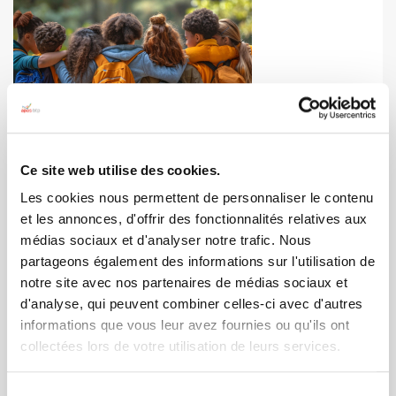
ENFANTS & JEUNES
Ce site web utilise des cookies.
Dans les coulisses des colonies de vacances APAS-
Les cookies nous permettent de personnaliser le contenu
BTP
et les annonces, d'offrir des fonctionnalités relatives aux
*/ Vacances · Séjours enfants & jeunes Dans les coulisses
médias sociaux et d'analyser notre trafic. Nous
des colonies de vacances APAS-BTP Depuis des décennies,
partageons également des informations sur l'utilisation de
nos…
notre site avec nos partenaires de médias sociaux et
30/03/2026
d'analyse, qui peuvent combiner celles-ci avec d'autres
informations que vous leur avez fournies ou qu'ils ont
collectées lors de votre utilisation de leurs services.
Sélection