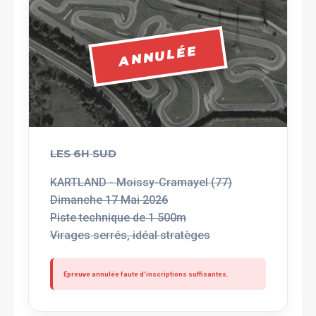
ANNULÉE
LES 6H SUD
KARTLAND - Moissy-Cramayel (77)
Dimanche 17 Mai 2026
Piste technique de 1 500m
Virages serrés, idéal stratèges
Épreuve annulée faute d'inscriptions suffisantes.