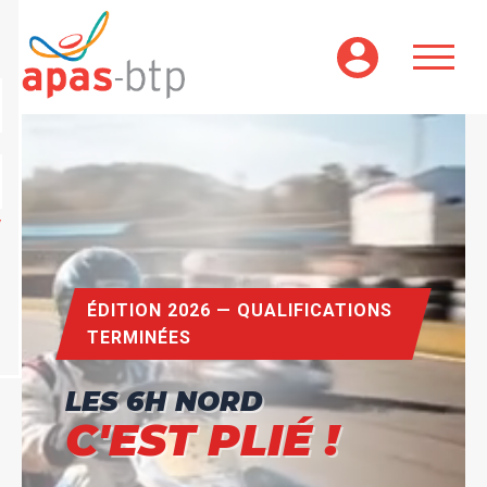
Aller
au
contenu
principal
ÉDITION 2026 — QUALIFICATIONS
TERMINÉES
LES 6H NORD
C'EST PLIÉ !