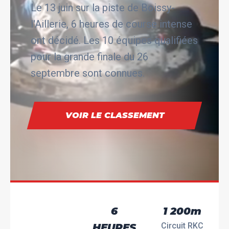
Le 13 juin sur la piste de Boissy-
l'Aillerie, 6 heures de course intense
ont décidé. Les 10 équipes qualifiées
pour la grande finale du 26
septembre sont connues.
VOIR LE CLASSEMENT
6
1 200m
Circuit RKC
HEURES