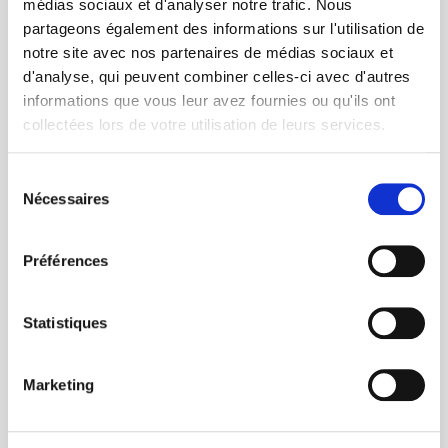
médias sociaux et d'analyser notre trafic. Nous
10
partageons également des informations sur l'utilisation de
notre site avec nos partenaires de médias sociaux et
d'analyse, qui peuvent combiner celles-ci avec d'autres
ÉQUIPES QUALIFIÉES · PLACES NON
informations que vous leur avez fournies ou qu'ils ont
TRANSMISSIBLES
collectées lors de votre utilisation de leurs services.
Sélection
Nécessaires
du
consentement
Préférences
Statistiques
CLASSEMENT OFFICIEL
Marketing
Les 10 équipes qualifiées pour la finale du 26
septembre à Aérokart