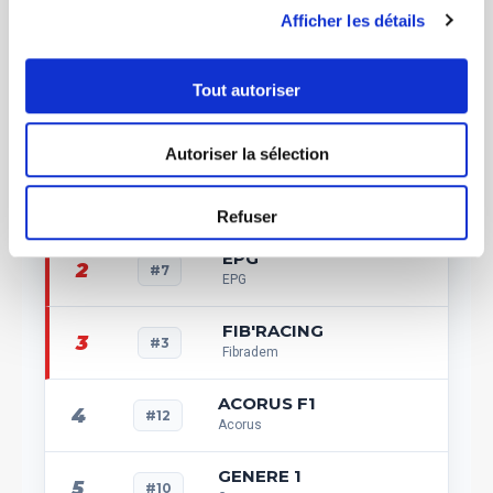
Afficher les détails
POS.
KART
ÉQUIPE
Tout autoriser
STATUT
Autoriser la sélection
ECAH2
1
Eiffage Construction
#25
Amélioration de l'Habitat
Refuser
EPG
2
#7
EPG
FIB'RACING
3
#3
Fibradem
ACORUS F1
4
#12
Acorus
GENERE 1
5
#10