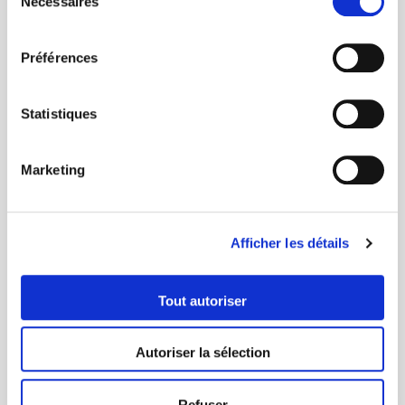
Nécessaires
du
QUAND
OÙ
consentement
9 — 11
OCT.
ÎLE
D'OLÉRON
Préférences
FORMAT
DISCIPLINES
ÉQUIPES
DE 2
5
ÉPREUVES
Statistiques
INCLUS
RESTAURATION
&
HÉBERGEMENT
OPTION
Marketing
TRANSPORT
&
VTT
Afficher les détails
JE M'INSCRIS →
Tout autoriser
VOIR LE PROGRAMME
Autoriser la sélection
Refuser