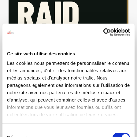
RAID
AVENTURE
Ce site web utilise des cookies.
DU BTP
Les cookies nous permettent de personnaliser le contenu
et les annonces, d'offrir des fonctionnalités relatives aux
médias sociaux et d'analyser notre trafic. Nous
Amateurs de sport et d'aventure, prêts à repousser
partageons également des informations sur l'utilisation de
vos limites ?
La nouvelle édition du Raid Aventure du BTP vous
notre site avec nos partenaires de médias sociaux et
embarque au cœur de l'Île d'Oléron !
d'analyse, qui peuvent combiner celles-ci avec d'autres
Dépassement de soi, esprit d'équipe vous attendent
informations que vous leur avez fournies ou qu'ils ont
dans un cadre naturel aussi sauvage
collectées lors de votre utilisation de leurs services.
qu'exceptionnel !
Sélection