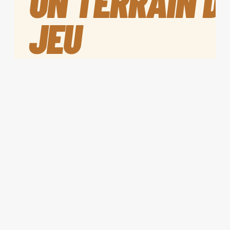
UN TERRAIN D
JEU
UNE ÎLE ENTRE NATURE ET AVENTURE
Entre forêts de pins, marais salants et océan, l'Île d'Oléron d
terrain de jeu sportif ! Vivez 3 jours d'aventure unique en plei
LE CAMP DE BASE
Pour récupérer entre chaque journée, profitez du Centre de 
Jeunes APAS-BTP de Saint-Pierre-d'Oléron avec piscine.
→
Hébergement : Pavillons de chambres non mixte.
→
Restauration : Cuisine maison, produits du terroir et fruits 
ORGANISATION & ESPRIT
Tout le matériel est fourni pour vous concentrer sur l'essentiel
dépassement de soi et la cohésion d'équipe.