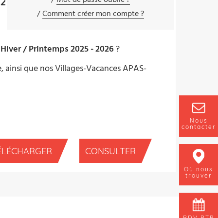
-2026
Mot de passe oublié ?
Comment créer mon compte ?
e
Hiver / Printemps 2025 - 2026
?
 ainsi que nos Villages-Vacances APAS-
Nous
contacter
ÉLÉCHARGER
CONSULTER
Où nous
trouver
RDV BTP