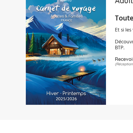
Adul
Toute
Et si le
Découvr
BTP.
Recevoi
(Réception 