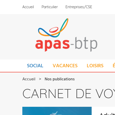
Aller
Accueil
Particulier
Entreprises/CSE
au
contenu
principal
MAIN
SOCIAL
VACANCES
LOISIRS
NAVIGATION
FIL
Accueil
Nos publications
D'ARIANE
CARNET DE VO