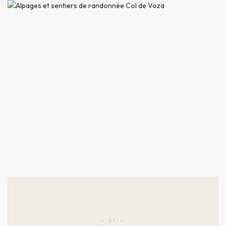
— 01 —