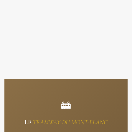
🚋
LE
TRAMWAY DU MONT-BLANC