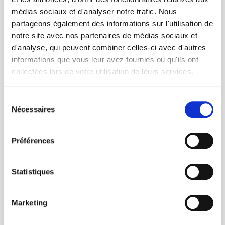
sauna finlandais, hammam aux huiles
médias sociaux et d'analyser notre trafic. Nous
essentielles alpines, salle de fitness face
partageons également des informations sur l'utilisation de
aux glaciers.
notre site avec nos partenaires de médias sociaux et
d'analyse, qui peuvent combiner celles-ci avec d'autres
informations que vous leur avez fournies ou qu'ils ont
collectées lors de votre utilisation de leurs services.
🚴
VTT ÉLECTRIQUE
INCLUS
Sélection
Nécessaires
du
Explorez les sentiers secrets autour du
village avec nos VTT à assistance
consentement
électrique en prêt gratuit. Idéal pour les
Préférences
balades en famille.
Statistiques
FAMILLE &
Marketing
👨‍👩‍👧
INCLUS
ANIMATIONS