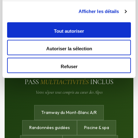
Club enfants 3-11 ans (6h/jour, lun-ven).
Animations détente, apéritifs, soirées
Afficher les détails
conviviales. Dégustations de produits du
terroir savoyard.
Tout autoriser
Autoriser la sélection
Refuser
PASS
MULTIACTIVITÉS
INCLUS
Votre séjour tout compris au cœur des Alpes
Tramway du Mont-Blanc A/R
Randonnées guidées
Piscine & spa