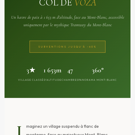
COL DE
VOZA
Un havre de paix à 1 653 m d'altitude, face au Mont-Blanc, accessible
uniquement par le mythique Tramway du Mont-Blanc
SUBVENTIONS JUSQU'À -60%
3★
1 653m
47
360°
VILLAGE CLASSÉ
D'ALTITUDE
CHAMBRES
PANORAMA MONT-BLANC
I
maginez un village suspendu à flanc de
montagne, face au majestueux Mont-Blanc,