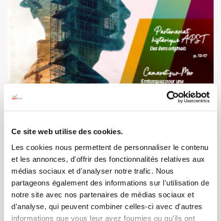
Ce site web utilise des cookies.
Les cookies nous permettent de personnaliser le contenu
et les annonces, d'offrir des fonctionnalités relatives aux
médias sociaux et d'analyser notre trafic. Nous
APAS-BTP Magazine #1
partageons également des informations sur l'utilisation de
notre site avec nos partenaires de médias sociaux et
Nous avons le plaisir de vous
d'analyse, qui peuvent combiner celles-ci avec d'autres
er
informations que vous leur avez fournies ou qu'ils ont