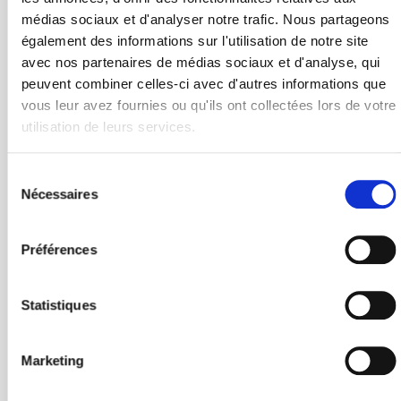
médias sociaux et d'analyser notre trafic. Nous partageons
ÉTRANGER
également des informations sur l'utilisation de notre site
avec nos partenaires de médias sociaux et d'analyse, qui
peuvent combiner celles-ci avec d'autres informations que
L'été selon vous. Le voyage avec nous.
vous leur avez fournies ou qu'ils ont collectées lors de votre
utilisation de leurs services.
COMMENT ÇA MARCHE ?
Sélection
Nécessaires
du
EXPLORER LES DESTINATIONS
consentement
Préférences
TÉLÉCHARGER LE PDF
Statistiques
FEUILLETER EN LIGNE
Marketing