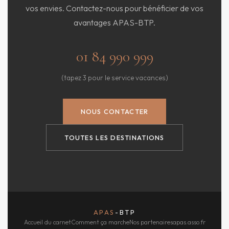
vos envies. Contactez-nous pour bénéficier de vos
avantages APAS-BTP.
01 84 990 999
(tapez 3 pour le service vacances)
NOUS CONTACTER
TOUTES LES DESTINATIONS
APAS
-BTP
Accueil du carnet
Comment ça marche
Nos partenaires
apas.asso.fr