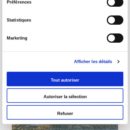
Montréal & environs
Préférences
Une semaine d’été comme un Canadien.
Centre-ville animé, puis l’air libre en Mauricie et
Statistiques
Laurentides. Cabane à sucre, rabaska et
observation de l’ours. Un itinéraire authentique.
Marketing
Prix public à partir de
jusqu'à - 11 %
1 629 €
/pers. (6 n.)
Afficher les détails
Circuit accompagné
Voir l'offre
Tout autoriser
Autoriser la sélection
NATURE
RANDO
DÉCOUVERTE
Refuser