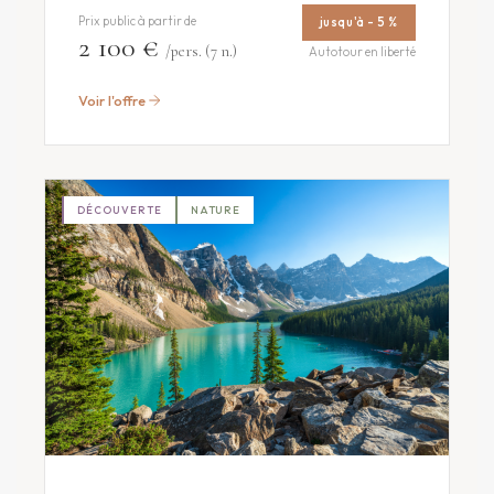
Prix public à partir de
jusqu'à - 5 %
2 100 €
/pers. (7 n.)
Autotour en liberté
Voir l'offre
DÉCOUVERTE
NATURE