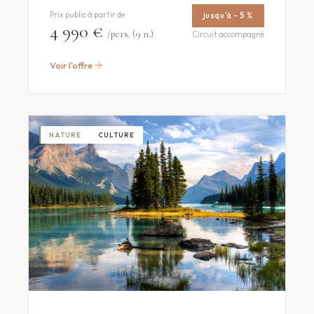
Prix public à partir de
jusqu'à - 5 %
4 990 €
/pers. (9 n.)
Circuit accompagné
Voir l'offre
NATURE
CULTURE