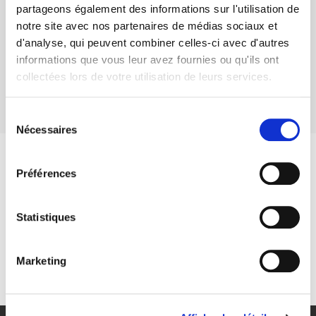
Bowling sur :
partageons également des informations sur l'utilisation de
notre site avec nos partenaires de médias sociaux et
d'analyse, qui peuvent combiner celles-ci avec d'autres
NOTRE PAGE FLICKR
informations que vous leur avez fournies ou qu'ils ont
collectées lors de votre utilisation de leurs services.
Sélection
Nécessaires
du
consentement
Restons connectés
Préférences
Statistiques
Marketing