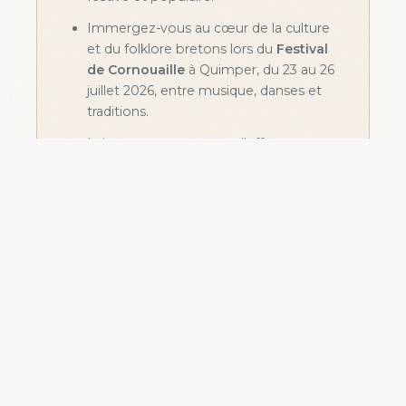
Immergez-vous au cœur de la culture
et du folklore bretons lors du
Festival
de Cornouaille
à Quimper, du 23 au 26
juillet 2026, entre musique, danses et
traditions.
Laissez-vous porter par l'effervescence
du
Festival Interceltique de Lorient
,
du 31 juillet au 9 août 2026, un rendez-
vous incontournable célébrant les
cultures celtiques de Bretagne et
d'ailleurs.
EXPÉRIENCES INSOLITES