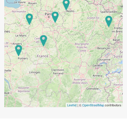
Leaflet
| ©
OpenStreetMap
contributors