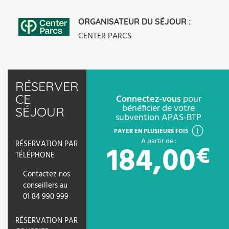
ORGANISATEUR DU SÉJOUR :
CENTER PARCS
RÉSERVER
CE
Connectez-vous
pour
bénéficier de votre
SÉJOUR
subvention APAS-BTP
PAYER EN PLUSIEURS FOIS
A partir de :
184,00
RÉSERVATION PAR
€
TÉLÉPHONE
Contactez nos
conseillers au
01 84 990 999
VOIR LES D
RÉSERVATION PAR