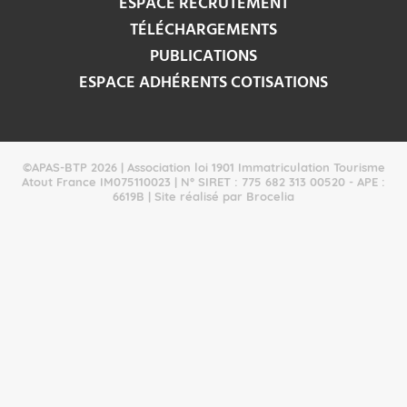
ESPACE RECRUTEMENT
TÉLÉCHARGEMENTS
PUBLICATIONS
ESPACE ADHÉRENTS COTISATIONS
©APAS-BTP 2026 | Association loi 1901 Immatriculation Tourisme
Atout France IM075110023 | N° SIRET : 775 682 313 00520 - APE :
6619B | Site réalisé par Brocelia