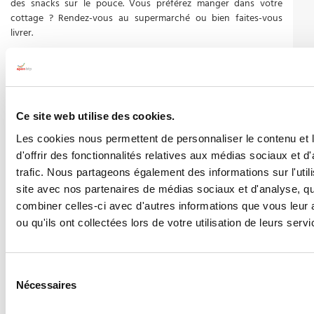
des snacks sur le pouce. Vous préférez manger dans votre
cottage ? Rendez-vous au supermarché ou bien faites-vous
livrer.
LES LOISIRS
Profitez de l'
Aqua Mundo
avec rivière douce, piscine à vagues,
toboggans, rivière sauvage, aqua speed ou stand up paddle.
Ce site web utilise des cookies.
Les cookies nous permettent de personnaliser le contenu et
Jeu d'escalade:
Entrez dans ZE Cage, une structure à grimper
composée de boules de couleurs suspendues où petits et grands
d'offrir des fonctionnalités relatives aux médias sociaux et d
apprentis grimpeurs s'en donnent à coeur joie.
trafic. Nous partageons également des informations sur l'utili
site avec nos partenaires de médias sociaux et d'analyse, q
Master Blaster:
grand 8 aquatique spectaculaire: ce n'est pas
combiner celles-ci avec d'autres informations que vous leur 
seulement en descente mais aussi en montée. Le parcours
ou qu'ils ont collectées lors de votre utilisation de leurs servi
débute à plus de 12 mètres de haut et emmène les plus intrépides
sur + de 190m de long avant de revenir dans la piscine.
Sensations garanties ! 1m20 minimum.
Sélection
Nécessaires
Les plus petits trouvent également leur bonheur:
du
Arbre à eau et pataugeoire.
consentement