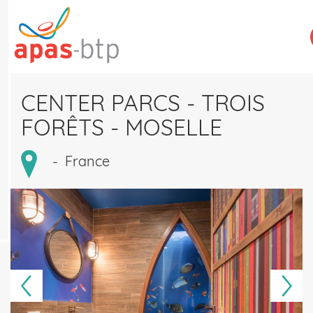
Aller
au
contenu
principal
CENTER PARCS - TROIS
FORÊTS - MOSELLE
-
France