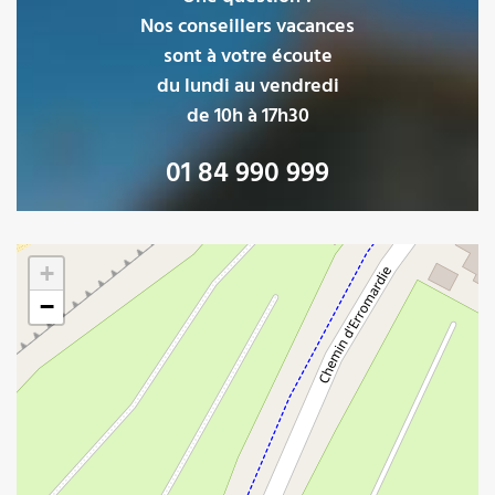
Nos conseillers vacances
sont à votre écoute
du lundi au vendredi
de 10h à 17h30
01 84 990 999
Loading map ...
+
−