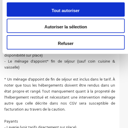
- Le linge de lit
- Le linge de toilette
Tout autoriser
- La TV
- L'accès WIFI
- Le kit bébé (sur réservation auprès de la résidence et selon
Autoriser la sélection
disponibilité)
- Le kit entretien
- La bagagerie
Refuser
- Le parking (1 emplacement maximum par appartement et selon
disponibilité sur place)
- Le ménage d'appoint* fin de séjour (sauf coin cuisine &
vaisselle)
* Un ménage d'appoint de fin de séjour est inclus dans le tarif. À
noter que tous les hébergements doivent être rendus dans un
état propre et rangé. Tout manquement quant à la propreté de
l'hébergement restitué et nécessitant une intervention ménage
autre que celle décrite dans nos CGV sera susceptible de
facturation au travers de la caution.
Payants
- Laverie (voir tarifs directement sur place)