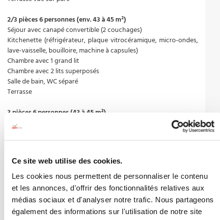
2/3 pièces 6 personnes (env. 43 à 45 m²)
Séjour avec canapé convertible (2 couchages)
Kitchenette (réfrigérateur, plaque vitrocéramique, micro-ondes,
lave-vaisselle, bouilloire, machine à capsules)
Chambre avec 1 grand lit
Chambre avec 2 lits superposés
Salle de bain, WC séparé
Terrasse
3 pièces 6 personnes (43 à 45 m²)
Séjour avec canapé convertible (2 couchages)
Kitchenette (réfrigérateur, plaque vitrocéramique, micro-ondes,
lave-vaisselle, bouilloire, machine à capsules)
2 configurations possibles :
Ce site web utilise des cookies.
- 1 chambre avec 1 grand lit, et une chambre avec 2 lits jumeaux
- Ou 1 chambre avec 1 grand lit et 1 chambre avec 2 lits
Les cookies nous permettent de personnaliser le contenu
superposés
et les annonces, d'offrir des fonctionnalités relatives aux
Salle de bain avec WC séparé
médias sociaux et d'analyser notre trafic. Nous partageons
Terrasse
également des informations sur l'utilisation de notre site