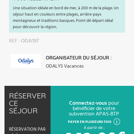
Une situation idéale en bord de mer, à 200 m de la plage. Un
séjour haut en couleurs entre plages, arrière-pays
montagneux et traditions basques. Point dé départ idéal
pour découvrir la région.
REF :
ODA197
ORGANISATEUR DU SÉJOUR :
ODALYS Vacances
RÉSERVER
CE
Connectez-vous
pour
bénéficier de votre
SÉJOUR
subvention APAS-BTP
PAYER EN PLUSIEURS FOIS
A partir de :
RÉSERVATION PAR