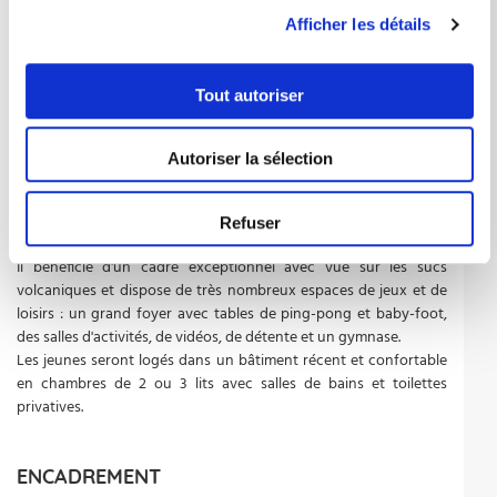
• Stages sportifs intensifs
Afficher les détails
• Apprentissages techniques et tactiques
• Partage des valeurs du sport : solidarité, camaraderie, respect
Tout autoriser
LIEU & HÉBERGEMENT
Autoriser la sélection
Le complexe de Choumouroux (Lycée George Sand) est
idéalement situé à proximité du centre-ville d'Yssingeaux, à 500
m des équipements sportifs et à 10 minutes à pied des terrains
Refuser
municipaux et du centre aquatique.
Il bénéficie d'un cadre exceptionnel avec vue sur les sucs
volcaniques et dispose de très nombreux espaces de jeux et de
loisirs : un grand foyer avec tables de ping-pong et baby-foot,
des salles d'activités, de vidéos, de détente et un gymnase.
Les jeunes seront logés dans un bâtiment récent et confortable
en chambres de 2 ou 3 lits avec salles de bains et toilettes
privatives.
ENCADREMENT