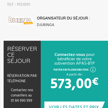
REF :
PDJ001
ORGANISATEUR DU SÉJOUR :
DJURINGA
RÉSERVER
CE
Connectez-vous
pour
bénéficier de votre
SÉJOUR
subvention APAS-BTP
PAYER EN PLUSIEURS FOIS
A partir de :
573,00
RÉSERVATION PAR
€
TÉLÉPHONE
Contactez nos
conseillers au
01 84 990 999
VOIR LES DATES ET PRIX