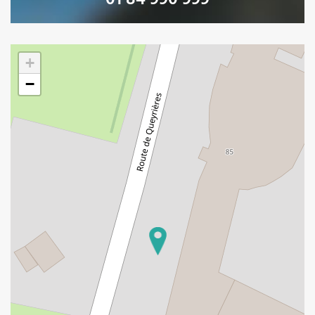
01 84 990 999
Loading map ...
+
−