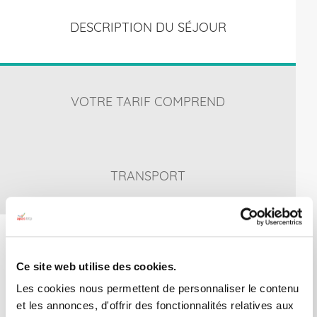
DESCRIPTION DU SÉJOUR
VOTRE TARIF COMPREND
TRANSPORT
TRANCHE D'ÂGE : 9/17 ANS
Ce site web utilise des cookies.
ACTIVITÉS & PROGRAMME
Les cookies nous permettent de personnaliser le contenu
10 sports au choix à l'inscription :
et les annonces, d'offrir des fonctionnalités relatives aux