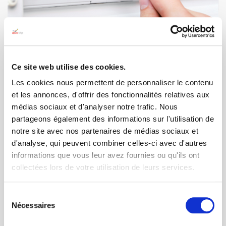
Ce site web utilise des cookies.
Les cookies nous permettent de personnaliser le contenu
et les annonces, d'offrir des fonctionnalités relatives aux
médias sociaux et d'analyser notre trafic. Nous
Marc Lelièvre, directeur général de l’APAS-BTP,
partageons également des informations sur l'utilisation de
Thierry Eve, Responsable Solidarité Île-De-France
notre site avec nos partenaires de médias sociaux et
ainsi que Jérôme Bouvret correspondant
solidarité chez EDF, ont signé une convention de
d'analyse, qui peuvent combiner celles-ci avec d'autres
partenariat s’inscrivant dans une démarche
informations que vous leur avez fournies ou qu'ils ont
commune de lutte contre la précarité
collectées lors de votre utilisation de leurs services.
énergétique.
Cette convention a pour but de
faciliter les
Sélection
échanges et renforcer les moyens d’actions
Nécessaires
du
entre les travailleurs sociaux de l’APAS-BTP et
consentement