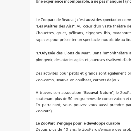
Une expérience incomparable, à ne pas manquer !
(inc
Le Zooparc de Beauval, c'est aussi des
spectacles
com
"Les Maîtres des Airs"
: Au cœur d'un vaste théâtre de
Chouettes, grues, pélicans, cigognes, ibis, marabout
rapaces pour présenter un spectacle inoubliable au fina
"L'Odyssée des Lions de Mer"
: Dans l'amphithéâtre
plongeoir, des otaries agiles et joueuses rivalisent d'adr
Des activités pour petits et grands sont également p
Zoo-camp, Beauval en coulisses, carnets de jeux...
A travers son association
"Beauval Nature"
, le ZooPa
soutenant plus de 50 programmes de conservation et 
En parrainant, vous pouvez vous aussi prendre pa
ZooParc).
Le ZooParc s'engage pour le développe durable
Depuis plus de 40 ans, le ZooParc s'empare des pro