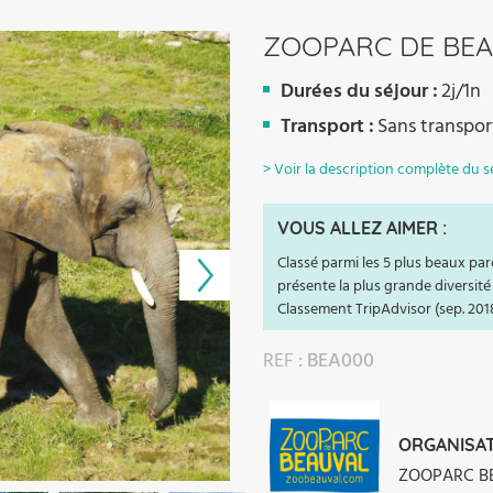
ZOOPARC DE BE
Durées du séjour :
2j/1n
Transport :
Sans transpor
> Voir la description complète du s
VOUS ALLEZ AIMER :
Classé parmi les 5 plus beaux p
présente la plus grande diversité
Classement TripAdvisor (sep. 2018
REF :
BEA000
ORGANISAT
ZOOPARC B