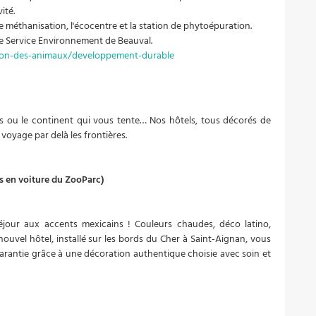
ité.
de méthanisation, l'écocentre et la station de phytoépuration.
r le Service Environnement de Beauval.
ion-des-animaux/developpement-durable
ys ou le continent qui vous tente… Nos hôtels, tous décorés de
voyage par delà les frontières.
s en voiture du ZooParc)
jour aux accents mexicains ! Couleurs chaudes, déco latino,
ouvel hôtel, installé sur les bords du Cher à Saint-Aignan, vous
arantie grâce à une décoration authentique choisie avec soin et