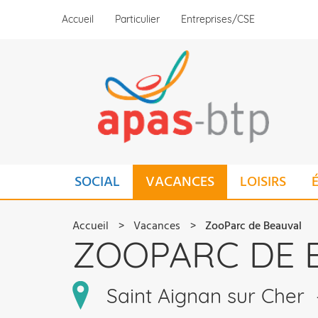
Aller
Accueil
Particulier
Entreprises/CSE
au
contenu
principal
MAIN
SOCIAL
VACANCES
LOISIRS
NAVIGATION
FIL
Accueil
Vacances
ZooParc de Beauval
ZOOPARC DE 
D'ARIANE
Saint Aignan sur Cher