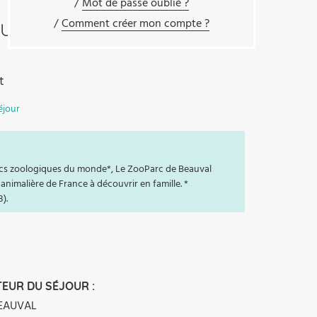
Mot de passe oublié ?
Comment créer mon compte ?
AUVAL
t
éjour
arcs zoologiques du monde*, Le ZooParc de Beauval
 animalière de France à découvrir en famille. *
).
EUR DU SÉJOUR :
EAUVAL