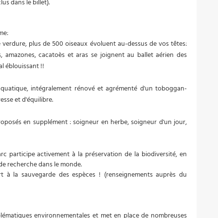
lus dans le billet).
me:
 verdure, plus de 500 oiseaux évoluent au-dessus de vos têtes:
s, amazones, cacatoès et aras se joignent au ballet aérien des
l éblouissant !!
 aquatique, intégralement rénové et agrémenté d'un toboggan-
esse et d'équilibre.
roposés en supplément : soigneur en herbe, soigneur d'un jour,
rc participe activement à la préservation de la biodiversité, en
de recherche dans le monde.
rt à la sauvegarde des espèces ! (renseignements auprès du
blématiques environnementales et met en place de nombreuses